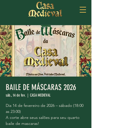
BAILE DE MÁSCARAS 2026
sáb., 14 de fev.
  |  
CASA MEDIEVAL
Dia 14 de fevereiro de 2026 – sábado (18:00
as 23:00)
A corte abre seus salões para seu quarto
baile de mascaras!