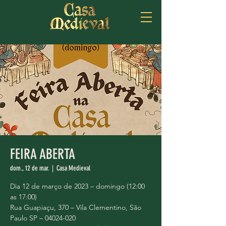
FEIRA ABERTA
dom., 12 de mar.
  |  
Casa Medieval
Dia 12 de março de 2023 – domingo (12:00
as 17:00)
Rua Guapiaçu, 370 – Vila Clementino, São
Paulo SP – 04024-020