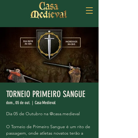
TORNEIO PRIMEIRO SANGUE
dom., 05 de out.
  |  
Casa Medieval
Dia 05 de Outubro na @casa.medieval
O Torneio de Primeiro Sangue é um rito de
passagem, onde atletas novatos terão a